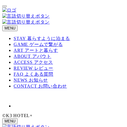
メ
イ
ン
コ
ン
MENU
テ
STAY 暮らすように泊まる
ン
GAME ゲームで繋がる
ツ
ART アートと暮らす
へ
ABOUT アバウト
移
ACCESS アクセス
動
REVIEW レビュー
FAQ よくある質問
NEWS お知らせ
CONTACT お問い合わせ
©K3 HOTEL+
MENU