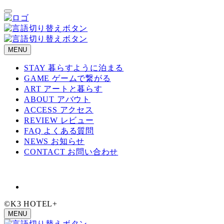
メ
イ
ン
コ
ン
MENU
テ
STAY 暮らすように泊まる
ン
GAME ゲームで繋がる
ツ
ART アートと暮らす
へ
ABOUT アバウト
移
ACCESS アクセス
動
REVIEW レビュー
FAQ よくある質問
NEWS お知らせ
CONTACT お問い合わせ
©K3 HOTEL+
MENU